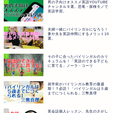
1
男の子向けオススメ英語YOUTUBE
チャンネル９選。恐竜・探検モノで
英語学習。
2
夫婦一緒にバイリンガルになろう！
妻や夫を英語仲間にするメリット10
選。
3
その子に合ったバイリンガルのカリ
キュラムを！「英語のできる子ども
に育てる」ノーラ・コーリ
4
就学前がバイリンガル教育の最盛
期！？必読！「バイリンガルは５歳
までにつくられる」三幣真理
5
英会話個人レッスン、先生のさがし