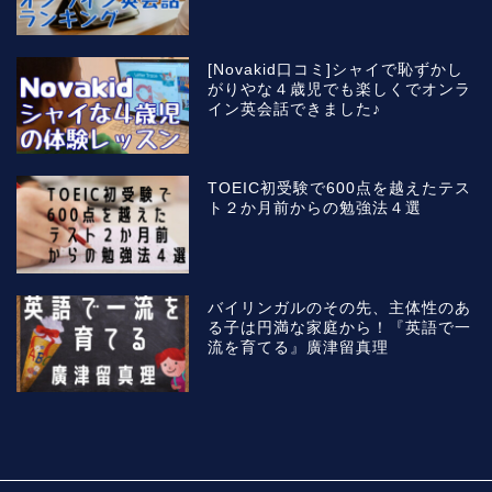
[Novakid口コミ]シャイで恥ずかし
がりやな４歳児でも楽しくでオンラ
イン英会話できました♪
TOEIC初受験で600点を越えたテス
ト２か月前からの勉強法４選
バイリンガルのその先、主体性のあ
る子は円満な家庭から！『英語で一
流を育てる』廣津留真理