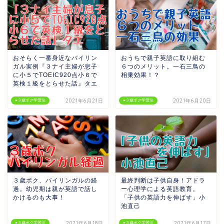
おそらく一番身近なバイリン
おうちで親子英語に取り組む
ガル実例『３ナイ主婦が息子
６つのメリット。一石三鳥の
に小５でTOEIC920点小６で
相乗効果！？
英検１級をとらせた話』タエ
2021年6月21日
2021年6月20日
●３歳ボク学習法
●３歳ボク学習法
３歳ボク、バイリンガルの経
最終判断は子供自身！アドラ
過。幼児期は親が英語で話し
ー心理学による英語教育。
かけるのも大事！
「子供の英語力を伸ばす」小
池直己
2021年6月18日
2021年6月17日
●３歳ボク学習法
●３歳ボク学習法