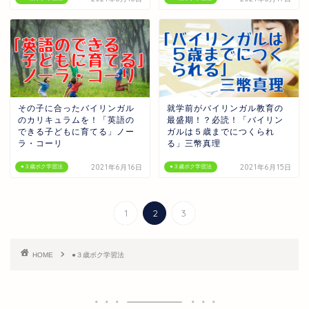
その子に合ったバイリンガル
就学前がバイリンガル教育の
のカリキュラムを！「英語の
最盛期！？必読！「バイリン
できる子どもに育てる」ノー
ガルは５歳までにつくられ
ラ・コーリ
る」三幣真理
2021年6月16日
2021年6月15日
●３歳ボク学習法
●３歳ボク学習法
1
2
3
HOME
●３歳ボク学習法