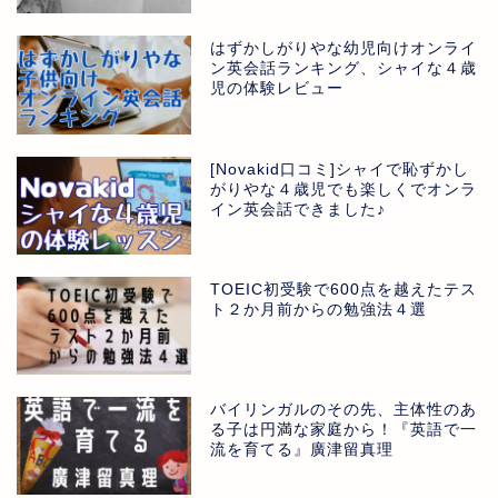
はずかしがりやな幼児向けオンライ
ン英会話ランキング、シャイな４歳
児の体験レビュー
[Novakid口コミ]シャイで恥ずかし
がりやな４歳児でも楽しくでオンラ
イン英会話できました♪
TOEIC初受験で600点を越えたテス
ト２か月前からの勉強法４選
バイリンガルのその先、主体性のあ
る子は円満な家庭から！『英語で一
流を育てる』廣津留真理