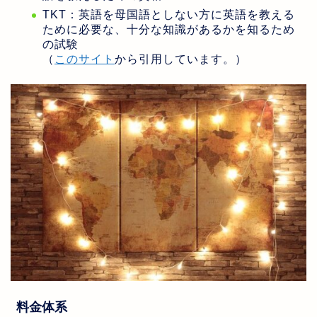
TKT：英語を母国語としない方に英語を教える
ために必要な、十分な知識があるかを知るため
の試験
（
このサイト
から引用しています。）
料金体系