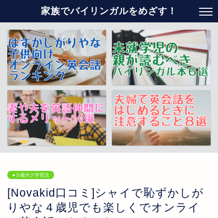
家族でバイリンガルをめざす！
●３歳ボク学習法
[Novakid口コミ]シャイで恥ずかしが
りやな４歳児でも楽しくでオンライ