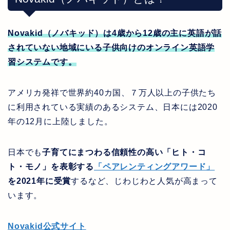
Novakid
（ノバキッド）は
4
歳から
12
歳の主に英語が話
されていない地域にいる子供向けのオンライン英語学
習システムです。
アメリカ発祥で世界約40カ国、７万人以上の子供たち
に利用されている実績のあるシステム、
日本には
2020
年の
12
月に上陸しました。
日本でも
子育てにまつわる信頼性の高い「ヒト・コ
ト・モノ」を表彰する
「ペアレンティングアワード」
を
2021
年に
受賞
するなど、じわじわと人気が高まって
います。
Novakid公式サイト